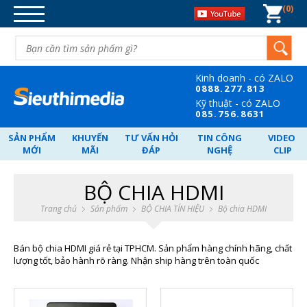
0
DANH MỤC SẢN PHẨM
DÂY CÁP TÍN HIỆU
BỘ CHIA TÍN HIỆU
Kinh doanh - có ZALO
CHUYỂN ĐỐI TÍN HIỆU
08
88.277.813
Kỹ thuật - có ZALO
MẠNG-WIFI-MÁY TÍNH-ĐIỆN
08
5.756.8631
THOẠI
SẢN PHẨM
KHUYẾN
TƯ VẤN HỎI
TIN CÔNG
VIDEO
NGUỒN POE - SWITCH - VẬT TƯ.
MỚI
MÃI
ĐÁP
NGHỆ
CLIP
CARD PCI-GHI HÌNH-CARD PCI-E
BỘ CHIA HDMI
NGHE NHÌN-GIẢI TRÍ.
Trang chủ
Sản phẩm
BỘ CHIA TÍN HIỆU
Bộ chia HDMI
QUÀ TẶNG DOANH NGHIỆP
Bán bộ chia HDMI giá rẻ tại TPHCM. Sản phẩm hàng chính hãng, chất
lượng tốt, bảo hành rõ ràng. Nhận ship hàng trên toàn quốc