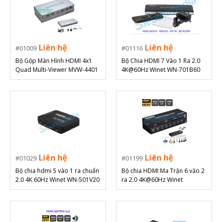
Liên hệ
Liên hệ
01009
01116
Bộ Gộp Màn Hình HDMI 4x1
Bộ Chia HDMI 7 Vào 1 Ra 2.0
Quad Multi-Viewer MVW-4401
4K@60Hz Winet WN-701B60
Full HD 1080p
Liên hệ
Liên hệ
01029
01199
Bộ chia hdmi 5 vào 1 ra chuẩn
Bộ chia HDMI Ma Trận 6 vào 2
2.0 4K 60Hz Winet WN-501V20
ra 2.0 4K@60Hz Winet