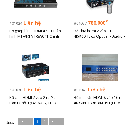
₫
Liên hệ
780.000
01024
01057
Bộ ghép hình HDMI 4 ra 1 màn
Bộ chia hdmi 2 vào 1 ra
hình MT-VIKI MT-SW041 Chính
4K@60Hz có Optical + Audio +
hãng
ARC
Liên hệ
Liên hệ
01030
01041
Bộ chia HDMI 2 vào 2 ra Ma
Bộ ma trận HDMI 8 vào 16 ra
trận ra hỗ trợ 4K 60Hz, EDID
4K WINET WN-8M16H (HDMI
Matrix 8x16)
1
2
Trang: