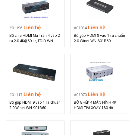
Liên hệ
Liên hệ
01196
01034
Bộ chia HDMI Ma Trận 4 vào 2
Bộ gộp HDMI 8 vào 1 ra chuẩn
ra 2.0 4K@60Hz, EDID WN-
2.0 Winet WN-801B60
WN402M20 Winet
Liên hệ
Liên hệ
01117
01070
Bộ gộp HDMI 9 vào 1 ra chuẩn
BỘ GHÉP 4 MÀN HÌNH 4K
2.0 Winet WN-901B60
HDMI TIVI XOAY 180 độ
BOWU.