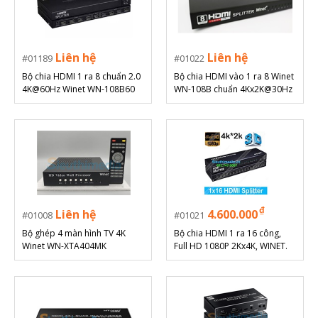
Liên hệ
Liên hệ
01189
01022
Bộ chia HDMI 1 ra 8 chuẩn 2.0
Bộ chia HDMI vào 1 ra 8 Winet
4K@60Hz Winet WN-108B60
WN-108B chuẩn 4Kx2K@30Hz
₫
Liên hệ
4.600.000
01008
01021
Bộ ghép 4 màn hình TV 4K
Bộ chia HDMI 1 ra 16 công,
Winet WN-XTA404MK
Full HD 1080P 2Kx4K, WINET.