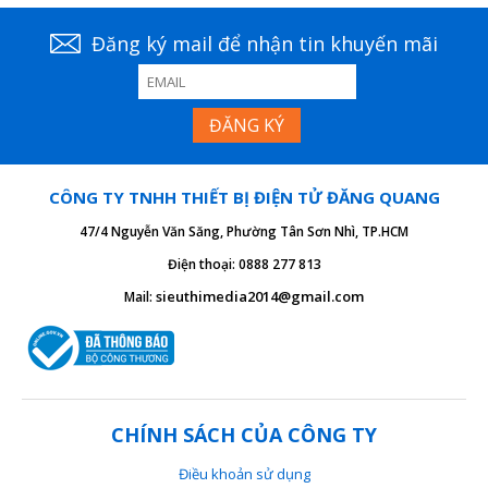
Đăng ký mail để nhận tin khuyến mãi
CÔNG TY TNHH THIẾT BỊ ĐIỆN TỬ ĐĂNG QUANG
47/4 Nguyễn Văn Săng, Phường Tân Sơn Nhì, TP.HCM
Điện thoại: 0888 277 813
sieuthimedia2014@gmail.com
Mail:
CHÍNH SÁCH CỦA CÔNG TY
Điều khoản sử dụng