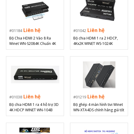
Liên hệ
Liên hệ
01184
01042
Bộ Chia HDMI 2 Vào 8 Ra
Bộ chia HDMI 1 ra 2 HDCP,
Winet WN-S2084K Chuẩn 4K
4Kx2K WINET WS-1024K
Kèm Remote
Liên hệ
Liên hệ
01038
01219
Bộ chia HDMI 1 ra 4 hỗ trợ 3D
Bộ ghép 4 màn hình tivi Winet
4K HDCP WINET WN-104B
WN-XTA4DS chính hãng giá tốt