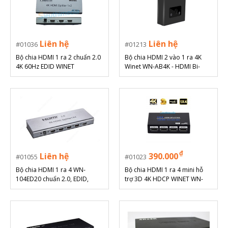
Liên hệ
Liên hệ
01036
01213
Bộ chia HDMI 1 ra 2 chuẩn 2.0
Bộ chia HDMI 2 vào 1 ra 4K
4K 60Hz EDID WINET
Winet WN-AB4K - HDMI Bi-
Direction Switch
₫
Liên hệ
390.000
01055
01023
Bộ chia HDMI 1 ra 4 WN-
Bộ chia HDMI 1 ra 4 mini hỗ
104ED20 chuẩn 2.0, EDID,
trợ 3D 4K HDCP WINET WN-
4Kx2K@60Hz WINET
104B1