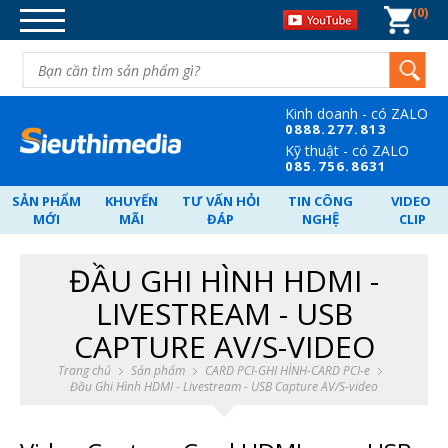
0
DANH MỤC SẢN PHẨM
DÂY CÁP TÍN HIỆU
BỘ CHIA TÍN HIỆU
Kinh doanh - có ZALO
CHUYỂN ĐỐI TÍN HIỆU
08
88.277.813
Kỹ thuật - có ZALO
MẠNG-WIFI-MÁY TÍNH-ĐIỆN
08
5.756.8631
THOẠI
SẢN PHẨM
KHUYẾN
TƯ VẤN HỎI
TIN CÔNG
VIDEO
NGUỒN POE - SWITCH - VẬT TƯ.
MỚI
MÃI
ĐÁP
NGHỆ
CLIP
CARD PCI-GHI HÌNH-CARD PCI-E
ĐẦU GHI HÌNH HDMI -
NGHE NHÌN-GIẢI TRÍ.
LIVESTREAM - USB
QUÀ TẶNG DOANH NGHIỆP
CAPTURE AV/S-VIDEO
Trang chủ
Sản phẩm
CARD PCI-GHI HÌNH-CARD PCI-e
Đầu Ghi Hình HDMI - Livestream - USB Capture AV/S-video