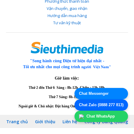
Phương thức thanh toán
Website: Sieuthimedia.vn
Vận chuyển, giao nhận
Hướng dẫn mua hàng
Tư vấn kỹ thuật
"Song hành cùng Điện tử hiện đại nhất -
Tối ưu nhất cho mọi công trình
người Việt Nam"
Giờ làm việc:
Thứ 2 đến Thứ 6
Sáng : 8h-12h Chiều : 13h-18h
Chat Messenger
Thứ 7 Sáng: 8h-12h
Chiều 13h-16h
Chat Zalo (0888 277 813)
Ngoài giờ & Chủ nhật: Đặt hàng Online hoặc Gọi
0888 277 813
Chat WhatsApp
Trang chủ
Giới thiệu
Liên hệ
Công ty Đăng Quang
Thanh toán