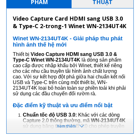
PHẨM
THUẬT
Video Capture Card HDMI sang USB 3.0
& Type-C 2-trong-1 Winet WN-2134UT4K
Winet WN-2134UT4K - Giải pháp thu phát
hình ảnh thế hệ mới
Thiết bị
Video Capture HDMI sang USB 3.0 &
Type-C Winet WN-2134UT4K
là dòng sản phẩm
cao cấp được nhập khẩu bởi Winet, thiết kế riêng
cho các nhu cầu truyền tải hình ảnh chất lượng
cao. Với sự kết hợp đột phá giữa hai chuẩn kết nối
USB và Type-C trên cùng một thiết bị, WN-
2134UT4K loại bỏ hoàn toàn sự phiền toái khi phải
sử dụng các đầu chuyển đổi rườm rà.
Đặc điểm kỹ thuật và ưu điểm nổi bật
Chuẩn tốc độ USB 3.0:
Khác với các dòng
Capture 2.0 thông thường, mã
WN-2134UT4K
sử dụng băng thông USB 3.0 cho phép truyền
tải dữ liệu hình ảnh với độ trễ thấp nhất (Low
Latency), cực kỳ quan trọng trong livestream