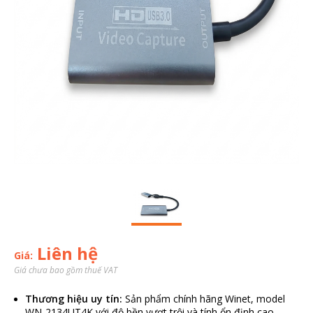
Liên hệ
Giá:
Giá chưa bao gồm thuế VAT
Thương hiệu uy tín:
Sản phẩm chính hãng Winet, model
WN-2134UT4K với độ bền vượt trội và tính ổn định cao