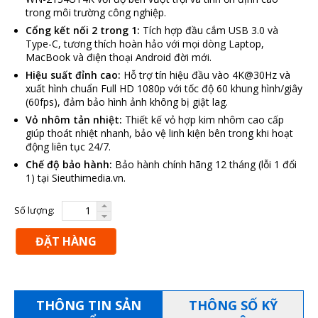
trong môi trường công nghiệp.
Cổng kết nối 2 trong 1:
Tích hợp đầu cắm USB 3.0 và
Type-C, tương thích hoàn hảo với mọi dòng Laptop,
MacBook và điện thoại Android đời mới.
Hiệu suất đỉnh cao:
Hỗ trợ tín hiệu đầu vào 4K@30Hz và
xuất hình chuẩn Full HD 1080p với tốc độ 60 khung hình/giây
(60fps), đảm bảo hình ảnh không bị giật lag.
Vỏ nhôm tản nhiệt:
Thiết kế vỏ hợp kim nhôm cao cấp
giúp thoát nhiệt nhanh, bảo vệ linh kiện bên trong khi hoạt
động liên tục 24/7.
Chế độ bảo hành:
Bảo hành chính hãng 12 tháng (lỗi 1 đổi
1) tại Sieuthimedia.vn.
Số lượng:
ĐẶT HÀNG
THÔNG TIN SẢN
THÔNG SỐ KỸ