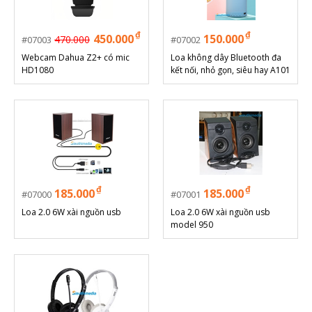
₫
₫
450.000
150.000
470.000
07003
07002
Webcam Dahua Z2+ có mic
Loa không dây Bluetooth đa
HD1080
kết nối, nhỏ gọn, siêu hay A101
₫
₫
185.000
185.000
07000
07001
Loa 2.0 6W xài nguồn usb
Loa 2.0 6W xài nguồn usb
model 950