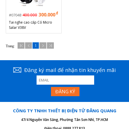
₫
300.000
400.000
07048
Tai nghe cao cấp Có Micro
Salar V38V
1
Trang:
Đăng ký mail để nhận tin khuyến mãi
CÔNG TY TNHH THIẾT BỊ ĐIỆN TỬ ĐĂNG QUANG
47/4 Nguyễn Văn Săng, Phường Tân Sơn Nhì, TP.HCM
Điện thoại: 0888 277 813